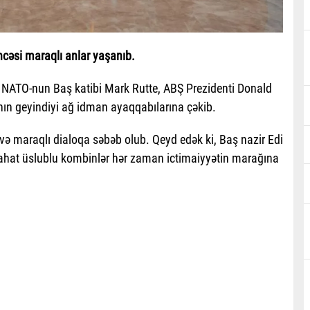
ncəsi maraqlı anlar yaşanıb.
i, NATO-nun Baş katibi Mark Rutte, ABŞ Prezidenti Donald
nın geyindiyi ağ idman ayaqqabılarına çəkib.
və maraqlı dialoqa səbəb olub. Qeyd edək ki, Baş nazir Edi
rahat üslublu kombinlər hər zaman ictimaiyyətin marağına