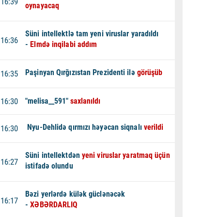
16:39
oynayacaq
Süni intellektlə tam yeni viruslar yaradıldı
16:36
-
Elmdə inqilabi addım
Paşinyan Qırğızıstan Prezidenti ilə
görüşüb
16:35
16:30
"melisa__591"
saxlanıldı
Nyu-Dehlidə qırmızı həyəcan siqnalı
verildi
16:30
Süni intellektdən
yeni viruslar yaratmaq üçün
16:27
istifadə olundu
Bəzi yerlərdə külək güclənəcək
16:17
-
XƏBƏRDARLIQ