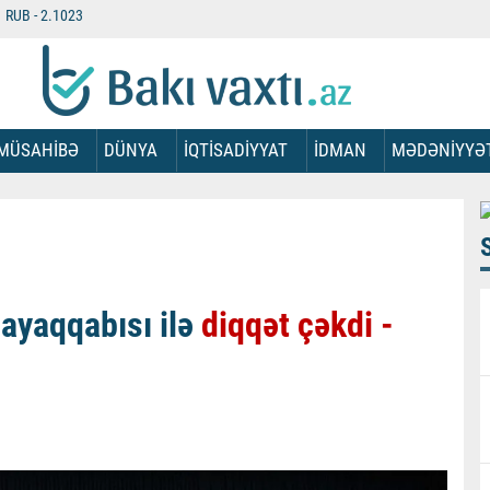
RUB -
2.1023
MÜSAHİBƏ
DÜNYA
İQTİSADİYYAT
İDMAN
MƏDƏNİYYƏ
ayaqqabısı ilə
diqqət çəkdi -