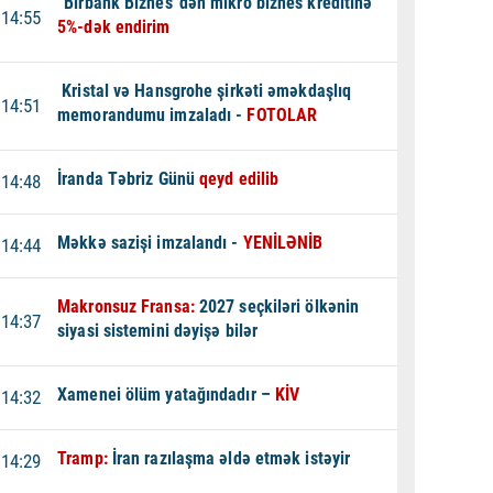
“Birbank Biznes”dən mikro biznes kreditinə
14:55
5%-dək endirim
Kristal və Hansgrohe şirkəti əməkdaşlıq
14:51
memorandumu imzaladı -
FOTOLAR
İranda Təbriz Günü
qeyd edilib
14:48
Məkkə sazişi imzalandı -
YENİLƏNİB
14:44
Makronsuz Fransa:
2027 seçkiləri ölkənin
14:37
siyasi sistemini dəyişə bilər
Xamenei ölüm yatağındadır –
KİV
14:32
Tramp:
İran razılaşma əldə etmək istəyir
14:29