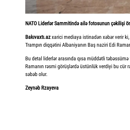
NATO Liderlər Sammitində ailə fotosunun çəkilişi ö
Bakıvaxtı.az
xarici mediaya istinadən xəbər verir k
Trampın diqqətini Albaniyanın Baş naziri Edi Rama
Bu detal liderlər arasında qısa müddətli təbəssümə 
Ramanın rəsmi görüşlərdə üstünlük verdiyi bu cür 
səbəb olur.
Zeynəb Rzayeva