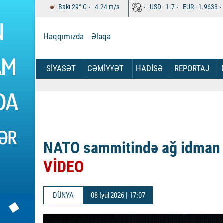
Bakı
29°
C
4.24
m/s
USD -
1.7
EUR -
1.9633
Haqqımızda
Əlaqə
SİYASƏT
CƏMİYYƏT
HADİSƏ
REPORTAJ
NATO sammitində ağ idman 
VİDEO
DÜNYA
08 Iyul 2026 | 17:07