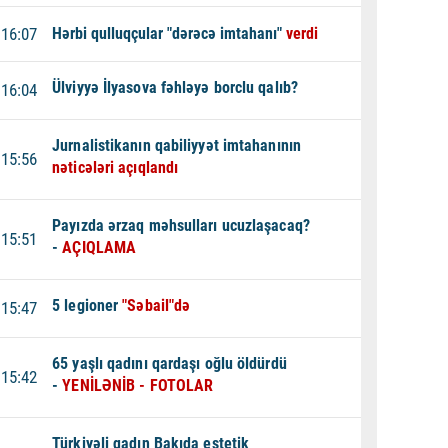
16:07
Hərbi qulluqçular "dərəcə imtahanı"
verdi
Ülviyyə İlyasova fəhləyə borclu qalıb?
16:04
Jurnalistikanın qabiliyyət imtahanının
15:56
nəticələri açıqlandı
Payızda ərzaq məhsulları ucuzlaşacaq?
15:51
-
AÇIQLAMA
5 legioner
"Səbail"də
15:47
65 yaşlı qadını qardaşı oğlu öldürdü
15:42
-
YENİLƏNİB - FOTOLAR
Türkiyəli qadın Bakıda estetik