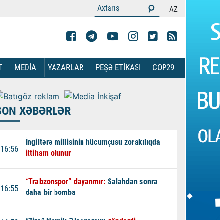
AZ
T
MEDİA
YAZARLAR
PEŞƏ ETİKASI
COP29
SON XƏBƏRLƏR
İngiltərə millisinin hücumçusu zorakılıqda
16:56
ittiham olunur
“Trabzonspor” dayanmır:
Salahdan sonra
16:55
daha bir bomba