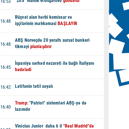
“Zirə” Namik Ələsgərovu
göndərdi
16:53
Rüşvət alan hərbi komissar və
16:48
işçilərinin məhkəməsi
BAŞLAYIR
ABŞ Norveçdə 20 yeraltı sursat bunkeri
16:48
tikməyi
planlaşdırır
İspaniya sərhəd nəzarəti ilə bağlı İtaliyanı
16:45
hədələdi
Lətifənin tətil xəyalı
16:42
Tramp:
"Patriot" sistemləri ABŞ-yə də
16:40
lazımdır
Vinicius Junior daha 6 il
“Real Madrid”də