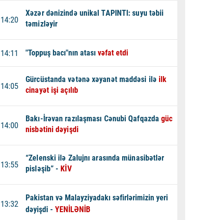
Xəzər dənizində unikal TAPINTI: suyu təbii
14:20
təmizləyir
14:11
"Toppuş bacı"nın atası
vəfat etdi
Gürcüstanda vətənə xəyanət maddəsi ilə
ilk
14:05
cinayət işi açılıb
Bakı-İrəvan razılaşması Cənubi Qafqazda
güc
14:00
nisbətini dəyişdi
“Zelenski ilə Zalujnı arasında münasibətlər
13:55
pisləşib” -
KİV
Pakistan və Malayziyadakı səfirlərimizin yeri
13:32
dəyişdi -
YENİLƏNİB