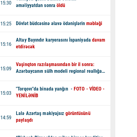
15:30
əməliyyatdan sonra
öldü
15:25
Dövlət büdcəsinə əlavə ödənişlərin
məbləği
Altay Bayındır karyerasını İspaniyada
davam
15:16
etdirəcək
Vaşinqton razılaşmasından bir il sonra:
15:09
Azərbaycanın sülh modeli regional reallığa
çevrilir -
TƏHLİL
"Torqovı"da binada yanğın -
FOTO - VİDEO -
15:03
YENİLƏNİB
Lalə Azərtaş makiyajsız
görüntüsünü
14:59
paylaşdı