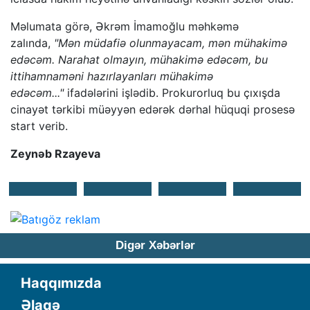
Məlumata görə, Əkrəm İmamoğlu məhkəmə
zalında,
"Mən müdafiə olunmayacam, mən mühakimə
edəcəm. Narahat olmayın, mühakimə edəcəm, bu
ittihamnaməni hazırlayanları mühakimə
edəcəm..."
ifadələrini işlədib. Prokurorluq bu çıxışda
cinayət tərkibi müəyyən edərək dərhal hüquqi prosesə
start verib.
Zeynəb Rzayeva
Digər Xəbərlər
Haqqımızda
Əlaqə