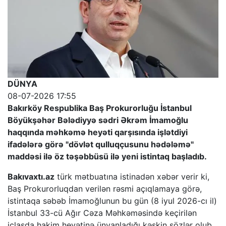
DÜNYA
08-07-2026 17:55
Bakırköy Respublika Baş Prokurorluğu İstanbul
Böyükşəhər Bələdiyyə sədri Əkrəm İmamoğlu
haqqında məhkəmə heyəti qarşısında işlətdiyi
ifadələrə görə "dövlət qulluqçusunu hədələmə"
maddəsi ilə öz təşəbbüsü ilə yeni istintaq başladıb.
Bakıvaxtı.az
türk mətbuatına istinadən xəbər verir ki,
Baş Prokurorluqdan verilən rəsmi açıqlamaya görə,
istintaqa səbəb İmamoğlunun bu gün (8 iyul 2026-cı il)
İstanbul 33-cü Ağır Cəza Məhkəməsində keçirilən
iclasda hakim heyətinə ünvanladığı kəskin sözlər olub.