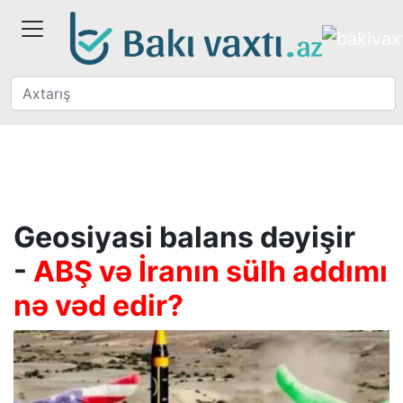
Geosiyasi balans dəyişir
-
ABŞ və İranın sülh addımı
nə vəd edir?