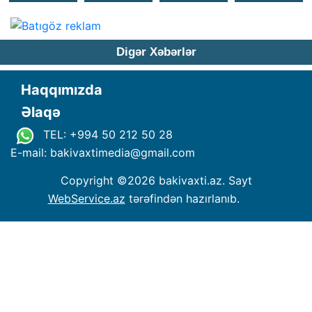
Digər Xəbərlər
Haqqımızda
Əlaqə
TEL: +994 50 212 50 28
E-mail: bakivaxtimedia
@
gmail.com
Copyright ©
2026 bakivaxti.az. Sayt
WebService.az
tərəfindən hazırlanıb.