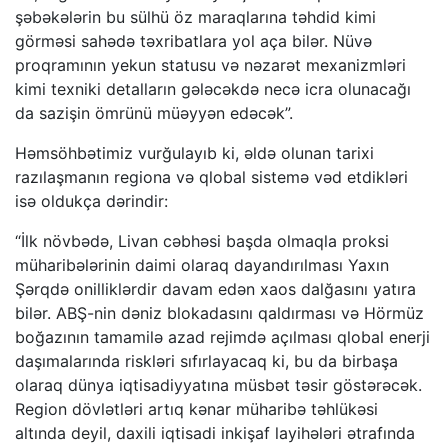
şəbəkələrin bu sülhü öz maraqlarına təhdid kimi
görməsi sahədə təxribatlara yol aça bilər. Nüvə
proqramının yekun statusu və nəzarət mexanizmləri
kimi texniki detalların gələcəkdə necə icra olunacağı
da sazişin ömrünü müəyyən edəcək”.
Həmsöhbətimiz vurğulayıb ki, əldə olunan tarixi
razılaşmanın regiona və qlobal sistemə vəd etdikləri
isə oldukça dərindir:
“İlk növbədə, Livan cəbhəsi başda olmaqla proksi
müharibələrinin daimi olaraq dayandırılması Yaxın
Şərqdə onilliklərdir davam edən xaos dalğasını yatıra
bilər. ABŞ-nin dəniz blokadasını qaldırması və Hörmüz
boğazının tamamilə azad rejimdə açılması qlobal enerji
daşımalarında riskləri sıfırlayacaq ki, bu da birbaşa
olaraq dünya iqtisadiyyatına müsbət təsir göstərəcək.
Region dövlətləri artıq kənar müharibə təhlükəsi
altında deyil, daxili iqtisadi inkişaf layihələri ətrafında