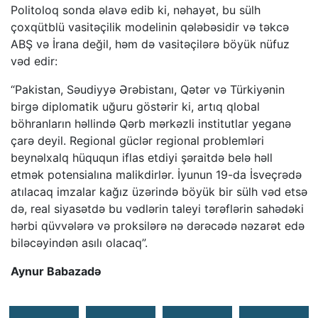
Politoloq sonda əlavə edib ki, nəhayət, bu sülh
çoxqütblü vasitəçilik modelinin qələbəsidir və təkcə
ABŞ və İrana değil, həm də vasitəçilərə böyük nüfuz
vəd edir:
“Pakistan, Səudiyyə Ərəbistanı, Qətər və Türkiyənin
birgə diplomatik uğuru göstərir ki, artıq qlobal
böhranların həllində Qərb mərkəzli institutlar yeganə
çarə deyil. Regional güclər regional problemləri
beynəlxalq hüququn iflas etdiyi şəraitdə belə həll
etmək potensialına malikdirlər. İyunun 19-da İsveçrədə
atılacaq imzalar kağız üzərində böyük bir sülh vəd etsə
də, real siyasətdə bu vədlərin taleyi tərəflərin sahədəki
hərbi qüvvələrə və proksilərə nə dərəcədə nəzarət edə
biləcəyindən asılı olacaq”.
Aynur Babazadə