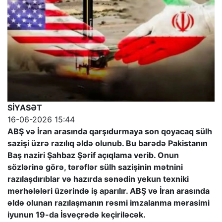
SİYASƏT
16-06-2026 15:44
ABŞ və İran arasında qarşıdurmaya son qoyacaq sülh
sazişi üzrə razılıq əldə olunub. Bu barədə Pakistanın
Baş naziri Şahbaz Şərif açıqlama verib. Onun
sözlərinə görə, tərəflər sülh sazişinin mətnini
razılaşdırıblar və hazırda sənədin yekun texniki
mərhələləri üzərində iş aparılır. ABŞ və İran arasında
əldə olunan razılaşmanın rəsmi imzalanma mərasimi
iyunun 19-da İsveçrədə keçiriləcək.