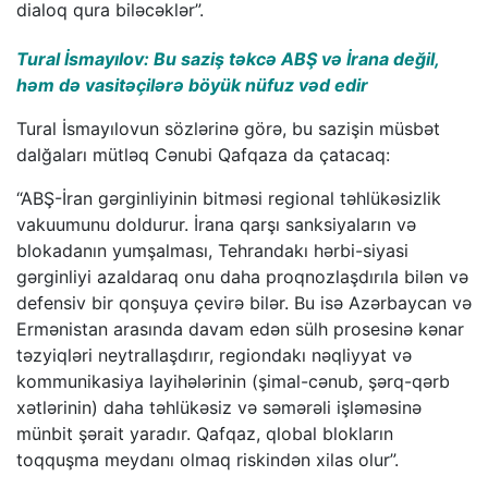
dialoq qura biləcəklər”.
Tural İsmayılov: Bu saziş təkcə ABŞ və İrana değil,
həm də vasitəçilərə böyük nüfuz vəd edir
Tural İsmayılovun sözlərinə görə, bu sazişin müsbət
dalğaları mütləq Cənubi Qafqaza da çatacaq:
“ABŞ-İran gərginliyinin bitməsi regional təhlükəsizlik
vakuumunu doldurur. İrana qarşı sanksiyaların və
blokadanın yumşalması, Tehrandakı hərbi-siyasi
gərginliyi azaldaraq onu daha proqnozlaşdırıla bilən və
defensiv bir qonşuya çevirə bilər. Bu isə Azərbaycan və
Ermənistan arasında davam edən sülh prosesinə kənar
təzyiqləri neytrallaşdırır, regiondakı nəqliyyat və
kommunikasiya layihələrinin (şimal-cənub, şərq-qərb
xətlərinin) daha təhlükəsiz və səmərəli işləməsinə
münbit şərait yaradır. Qafqaz, qlobal blokların
toqquşma meydanı olmaq riskindən xilas olur”.