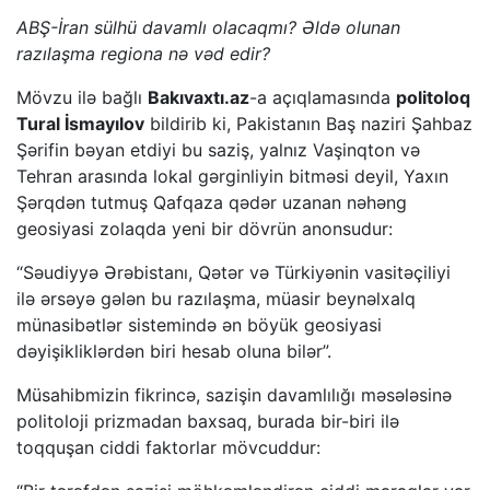
ABŞ-İran sülhü davamlı olacaqmı? Əldə olunan
razılaşma regiona nə vəd edir?
Mövzu ilə bağlı
Bakıvaxtı.az
-a açıqlamasında
politoloq
Tural İsmayılov
bildirib ki, Pakistanın Baş naziri Şahbaz
Şərifin bəyan etdiyi bu saziş, yalnız Vaşinqton və
Tehran arasında lokal gərginliyin bitməsi deyil, Yaxın
Şərqdən tutmuş Qafqaza qədər uzanan nəhəng
geosiyasi zolaqda yeni bir dövrün anonsudur:
“Səudiyyə Ərəbistanı, Qətər və Türkiyənin vasitəçiliyi
ilə ərsəyə gələn bu razılaşma, müasir beynəlxalq
münasibətlər sistemində ən böyük geosiyasi
dəyişikliklərdən biri hesab oluna bilər”.
Müsahibmizin fikrincə, sazişin davamlılığı məsələsinə
politoloji prizmadan baxsaq, burada bir-biri ilə
toqquşan ciddi faktorlar mövcuddur: