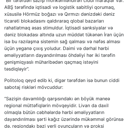
“Bir tərəfdən sazişi möhkəmləndirən ciddi maraqlar var.
ABŞ tərəfində iqtisadi və logistik sabitliyi qorumaq,
xüsusilə Hörmüz boğazı və Qırmızı dənizdəki dəniz
ticarəti blokadasını qaldıraraq qlobal bazarları
rahatlatmaq əsas stimuldur. İqtisadi sanksiyalar və
dəniz blokadası altında uzun müddət tükənən İran üçün
isə bu razılaşma sistemin sağ qalması və nəfəs alması
üçün yeganə çıxış yoludur. Daimi və dərhal hərbi
əməliyyatların dayandırılması öhdəliyi hər iki tərəfin
genişmiqyaslı müharibədən qaçmaq istəyini
təsdiqləyir”.
Politoloq qeyd edib ki, digər tərəfdən isə bunun ciddi
sabotaj riskləri mövcuddur:
“Sazişin davamlılığı qarşısındakı ən böyük maneə
regional müttəfiqlərin mövqeyidir. Livan da daxil
olmaqla bütün cəbhələrdə hərbi əməliyyatların
dayandırılması şərti kağız üzərində mükəmməl görünsə
də, regiondakı bəzi yerli oyunçuların və proksi