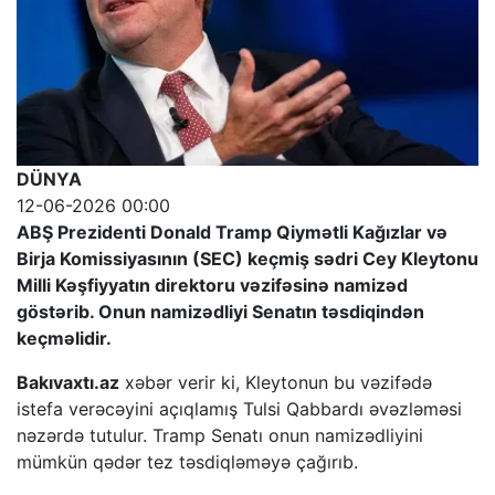
DÜNYA
12-06-2026 00:00
ABŞ Prezidenti Donald Tramp Qiymətli Kağızlar və
Birja Komissiyasının (SEC) keçmiş sədri Cey Kleytonu
Milli Kəşfiyyatın direktoru vəzifəsinə namizəd
göstərib. Onun namizədliyi Senatın təsdiqindən
keçməlidir.
Bakıvaxtı.az
xəbər verir ki, Kleytonun bu vəzifədə
istefa verəcəyini açıqlamış Tulsi Qabbardı əvəzləməsi
nəzərdə tutulur. Tramp Senatı onun namizədliyini
mümkün qədər tez təsdiqləməyə çağırıb.