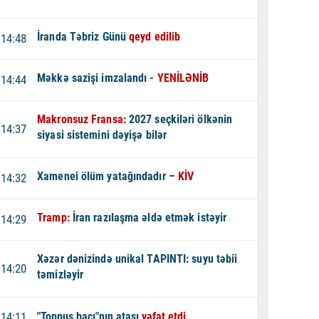
İranda Təbriz Günü
qeyd edilib
14:48
Məkkə sazişi imzalandı -
YENİLƏNİB
14:44
Makronsuz Fransa:
2027 seçkiləri ölkənin
14:37
siyasi sistemini dəyişə bilər
Xamenei ölüm yatağındadır –
KİV
14:32
Tramp:
İran razılaşma əldə etmək istəyir
14:29
Xəzər dənizində unikal TAPINTI: suyu təbii
14:20
təmizləyir
14:11
"Toppuş bacı"nın atası
vəfat etdi