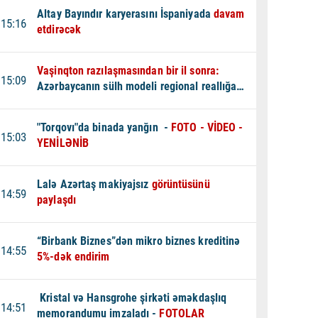
Altay Bayındır karyerasını İspaniyada
davam
15:16
etdirəcək
Vaşinqton razılaşmasından bir il sonra:
15:09
Azərbaycanın sülh modeli regional reallığa
çevrilir -
TƏHLİL
"Torqovı"da binada yanğın -
FOTO - VİDEO -
15:03
YENİLƏNİB
Lalə Azərtaş makiyajsız
görüntüsünü
14:59
paylaşdı
“Birbank Biznes”dən mikro biznes kreditinə
14:55
5%-dək endirim
Kristal və Hansgrohe şirkəti əməkdaşlıq
14:51
memorandumu imzaladı -
FOTOLAR