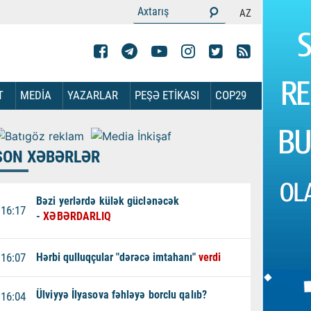
AZ
T
MEDİA
YAZARLAR
PEŞƏ ETİKASI
COP29
SON XƏBƏRLƏR
Bəzi yerlərdə külək güclənəcək
16:17
-
XƏBƏRDARLIQ
16:07
Hərbi qulluqçular "dərəcə imtahanı"
verdi
Ülviyyə İlyasova fəhləyə borclu qalıb?
16:04