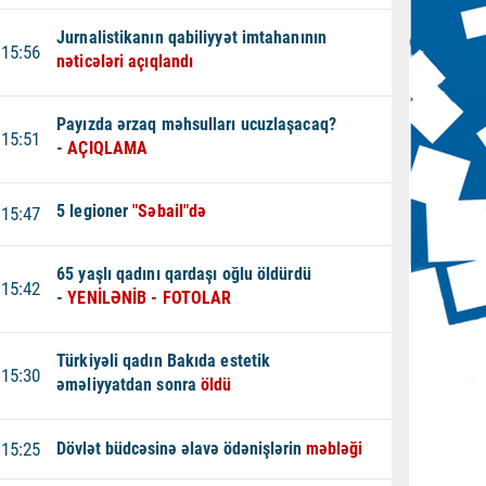
Jurnalistikanın qabiliyyət imtahanının
15:56
nəticələri açıqlandı
Payızda ərzaq məhsulları ucuzlaşacaq?
15:51
-
AÇIQLAMA
5 legioner
"Səbail"də
15:47
65 yaşlı qadını qardaşı oğlu öldürdü
15:42
-
YENİLƏNİB - FOTOLAR
Türkiyəli qadın Bakıda estetik
15:30
əməliyyatdan sonra
öldü
15:25
Dövlət büdcəsinə əlavə ödənişlərin
məbləği