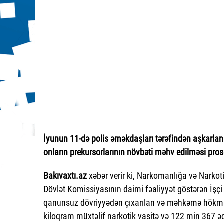
İyunun 11-də polis əməkdaşları tərəfindən aşkarlana
onların prekursorlarının növbəti məhv edilməsi prose
Bakıvaxtı.az
xəbər verir ki, Narkomanlığa və Narko
Dövlət Komissiyasının daimi fəaliyyət göstərən İşçi Qr
qanunsuz dövriyyədən çıxarılan və məhkəmə hökmü 
kiloqram müxtəlif narkotik vasitə və 122 min 367 ə