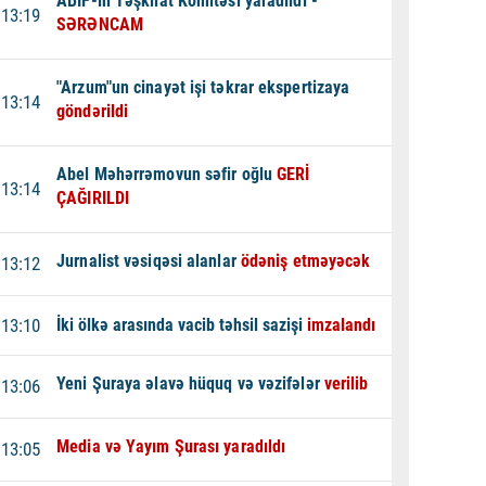
ABİF-in Təşkilat Komitəsi yaradıldı -
13:19
SƏRƏNCAM
"Arzum"un cinayət işi təkrar ekspertizaya
13:14
göndərildi
Abel Məhərrəmovun səfir oğlu
GERİ
13:14
ÇAĞIRILDI
Jurnalist vəsiqəsi alanlar
ödəniş etməyəcək
13:12
13:10
İki ölkə arasında vacib təhsil sazişi
imzalandı
Yeni Şuraya əlavə hüquq və vəzifələr
verilib
13:06
Media və Yayım Şurası yaradıldı
13:05