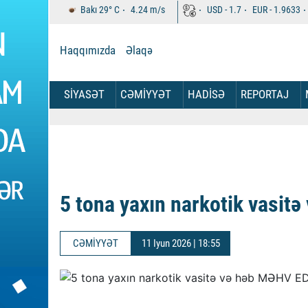
Bakı
29°
C
4.24
m/s
USD -
1.7
EUR -
1.9633
Haqqımızda
Əlaqə
SİYASƏT
CƏMİYYƏT
HADİSƏ
REPORTAJ
5 tona yaxın narkotik vasitə
CƏMİYYƏT
11 Iyun 2026 | 18:55