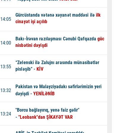
Gürcüstanda vətənə xəyanət maddəsi ilə
ilk
14:05
cinayət işi açılıb
Bakı-İrəvan razılaşması Cənubi Qafqazda
güc
14:00
nisbətini dəyişdi
“Zelenski ilə Zalujnı arasında münasibətlər
13:55
pisləşib” -
KİV
Pakistan və Malayziyadakı səfirlərimizin yeri
13:32
dəyişdi -
YENİLƏNİB
"Borcu bağlayırıq, yenə faiz gəlir"
13:24
-
"Leobank"dan ŞİKAYƏT VAR