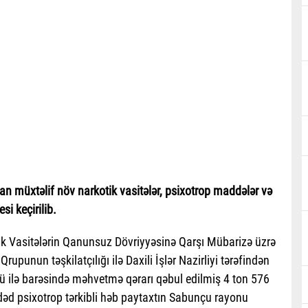
n müxtəlif növ narkotik vasitələr, psixotrop maddələr və
si keçirilib.
tik Vasitələrin Qanunsuz Dövriyyəsinə Qarşı Mübarizə üzrə
upunun təşkilatçılığı ilə Daxili İşlər Nazirliyi tərəfindən
ilə barəsində məhvetmə qərarı qəbul edilmiş 4 ton 576
dəd psixotrop tərkibli həb paytaxtın Sabunçu rayonu