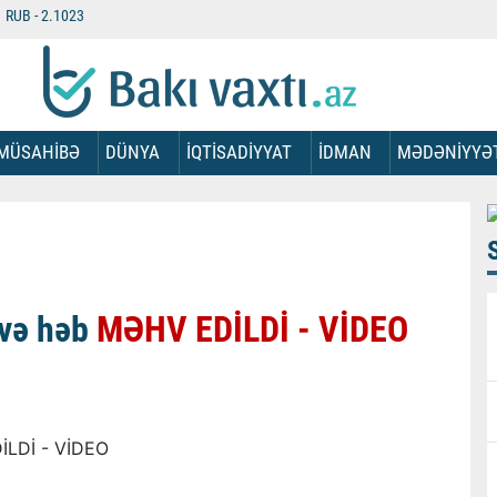
RUB -
2.1023
MÜSAHİBƏ
DÜNYA
İQTİSADİYYAT
İDMAN
MƏDƏNİYYƏ
 və həb
MƏHV EDİLDİ - VİDEO