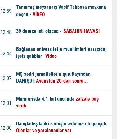
Tanınmış meyxanaçı Vasif Talıbova meyxana
12:59
qoşdu -
VİDEO
39 dərəcə isti olacaq -
SABAHIN HAVASI
12:48
Bağlanan universitetin müəllimləri narazıdır,
12:44
işsiz qalıblar-
Video
MŞ sədri jurnalistlərin qurultayından
12:37
DANIŞDI:
Avqustun 20-dən sonra...
Marmarisdə 4.1 bal gücündə
zəlzələ baş
12:31
verib
Banqladeşdə iki sərnişin avtobusu toqquşub:
12:30
Ölənlər və yaralananlar var