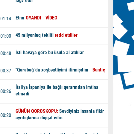
ləğv etdi
Etna
OYANDI - VİDEO
01:14
45 milyonluq təklifi
rədd etdilər
01:00
İsti havaya görə bu üsula əl atdılar
00:48
"Qarabağ"da xoşbəxtliyimi itirmişdim -
Buntiç
00:37
İtaliya İspaniya ilə bağlı qərarından imtina
00:26
etmədi
GÜNÜN QOROSKOPU:
Sevdiyiniz insanla fikir
00:20
ayrılıqlarına diqqət edin