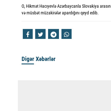
O, Hikmət Hacıyevlə Azərbaycanla Slovakiya arasın
və müsbət müzakirələr apardığını qeyd edib.
Digər Xəbərlər