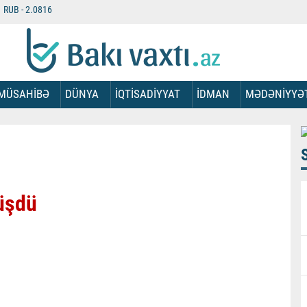
RUB -
2.0816
MÜSAHİBƏ
DÜNYA
İQTİSADİYYAT
İDMAN
MƏDƏNİYYƏ
üşdü