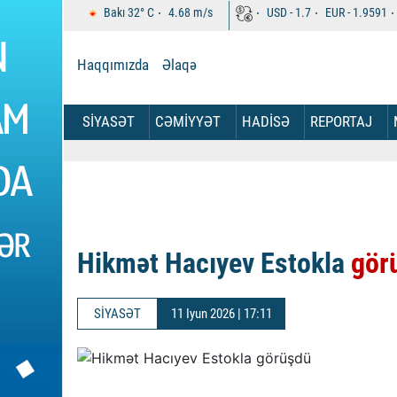
Bakı
32°
C
4.68
m/s
USD -
1.7
EUR -
1.9591
Haqqımızda
Əlaqə
SİYASƏT
CƏMİYYƏT
HADİSƏ
REPORTAJ
Hikmət Hacıyev Estokla
gör
SİYASƏT
11 Iyun 2026 | 17:11