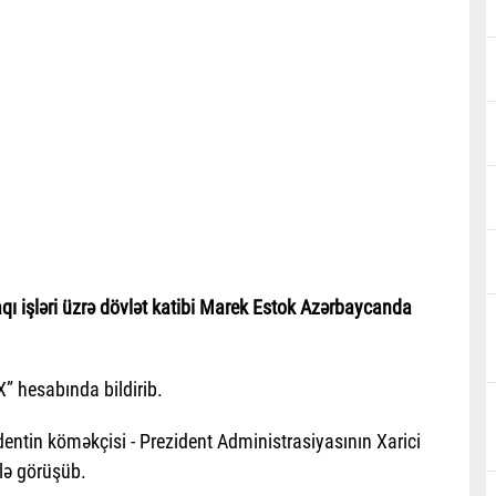
faqı işləri üzrə dövlət katibi Marek Estok Azərbaycanda
“X” hesabında bildirib.
entin köməkçisi - Prezident Administrasiyasının Xarici
lə görüşüb.