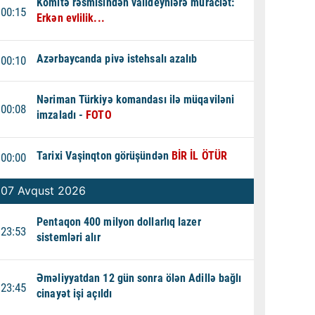
Komitə rəsmisindən valideynlərə müraciət:
00:15
Erkən evlilik...
Azərbaycanda pivə istehsalı azalıb
00:10
Nəriman Türkiyə komandası ilə müqaviləni
00:08
imzaladı -
FOTO
Tarixi Vaşinqton görüşündən
BİR İL ÖTÜR
00:00
07 Avqust 2026
Pentaqon 400 milyon dollarlıq lazer
23:53
sistemləri alır
Əməliyyatdan 12 gün sonra ölən Adillə bağlı
23:45
cinayət işi açıldı