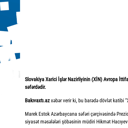
Slovakiya Xarici İşlər Nazirliyinin (XİN) Avropa İtti
səfərdədir.
Bakıvaxtı.az
xəbər verir ki, bu barədə dövlət katibi 
Marek Estok Azərbaycana səfəri çərçivəsində Prezid
siyasət məsələləri şöbəsinin müdiri Hikmət Hacıyev