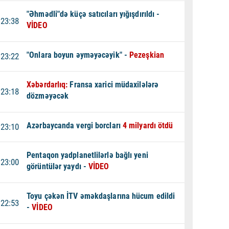
"Əhmədli"də küçə satıcıları yığışdırıldı -
23:38
VİDEO
"Onlara boyun əyməyəcəyik" -
Pezeşkian
23:22
Xəbərdarlıq:
Fransa xarici müdaxilələrə
23:18
dözməyəcək
Azərbaycanda vergi borcları
4 milyardı ötdü
23:10
Pentaqon yadplanetlilərlə bağlı yeni
23:00
görüntülər yaydı -
VİDEO
Toyu çəkən İTV əməkdaşlarına hücum edildi
22:53
-
VİDEO