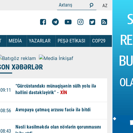
AZ
T
MEDİA
YAZARLAR
PEŞƏ ETİKASI
COP29
SON XƏBƏRLƏR
“Gürcüstandakı münaqişənin sülh yolu ilə
09:11
həllini dəstəkləyirik” -
XİN
Avropaya çatmaq arzusu faciə ilə bitdi
08:56
Nəsli kəsilməkdə olan növlərin qorunmasını
08:43