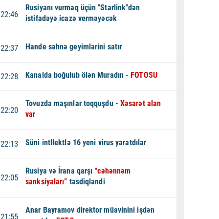
Rusiyanı vurmaq üçün "Starlink"dən
22:46
istifadəyə icazə verməyəcək
Hande səhnə geyimlərini satır
22:37
Kanalda boğulub ölən Muradın -
FOTOSU
22:28
Tovuzda maşınlar toqquşdu -
Xəsarət alan
22:20
var
Süni intllektlə 16 yeni virus yaratdılar
22:13
Rusiya və İrana qarşı
“cəhənnəm
22:05
sanksiyaları”
təsdiqləndi
Anar Bayramov direktor müavinini işdən
21:55