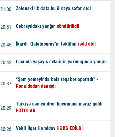
Zelenski ilk dəfə bu ölkəyə səfər etdi
21:00
Cəbrayıldakı yanğın
söndürüldü
20:51
İkardi "Qalatasaray"ın təklifini
rədd etdi
20:45
Laçında yaşayış evlərinin yaxınlığında yanğın
20:42
“Şam yeməyində belə rəqabət aparırdı” -
20:37
Ronaldodan danışdı
Türkiyə gəmisi dron hücumuna məruz qaldı -
20:29
FOTOLAR
Vəkil İlqar Həmidov
HƏBS EDİLDİ
20:26