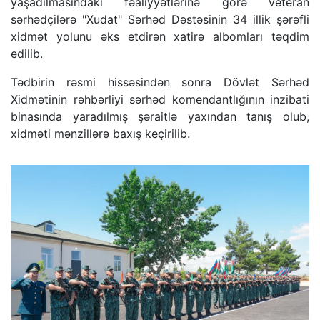
yaşadılmasındakı fəaliyyətlərinə görə veteran
sərhədçilərə "Xudat" Sərhəd Dəstəsinin 34 illik şərəfli
xidmət yolunu əks etdirən xatirə albomları təqdim
edilib.
Tədbirin rəsmi hissəsindən sonra Dövlət Sərhəd
Xidmətinin rəhbərliyi sərhəd komendantlığının inzibati
binasında yaradılmış şəraitlə yaxından tanış olub,
xidməti mənzillərə baxış keçirilib.