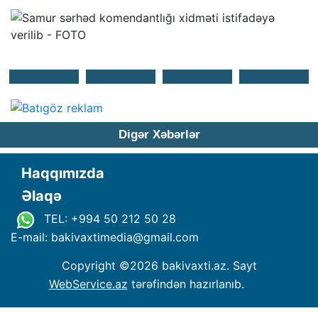
Digər Xəbərlər
Haqqımızda
Əlaqə
TEL: +994 50 212 50 28
E-mail: bakivaxtimedia
@
gmail.com
Copyright ©
2026 bakivaxti.az. Sayt
WebService.az
tərəfindən hazırlanıb.