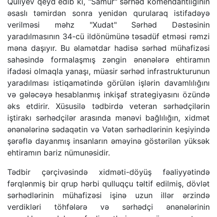
Quliyev qeyd edib ki, "Samur" sərhəd komendantlığının
əsaslı təmirdən sonra yenidən qurularaq istifadəyə
verilməsi məhz "Xudat" Sərhəd Dəstəsinin
yaradılmasının 34-cü ildönümünə təsadüf etməsi rəmzi
məna daşıyır. Bu əlamətdar hadisə sərhəd mühafizəsi
sahəsində formalaşmış zəngin ənənələrə ehtiramın
ifadəsi olmaqla yanaşı, müasir sərhəd infrastrukturunun
yaradılması istiqamətində görülən işlərin davamlılığını
və gələcəyə hesablanmış inkişaf strategiyasını özündə
əks etdirir. Xüsusilə tədbirdə veteran sərhədçilərin
iştirakı sərhədçilər arasında mənəvi bağlılığın, xidmət
ənənələrinə sədaqətin və Vətən sərhədlərinin keşiyində
şərəflə dayanmış insanların əməyinə göstərilən yüksək
ehtiramın bariz nümunəsidir.
Tədbir çərçivəsində xidməti-döyüş fəaliyyətində
fərqlənmiş bir qrup hərbi qulluqçu təltif edilmiş, dövlət
sərhədlərinin mühafizəsi işinə uzun illər ərzində
verdikləri töhfələrə və sərhədçi ənənələrinin