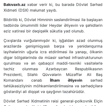
Bakıvaxtı.az
xəbər verir ki, bu barədə Dövlət Sərhəd
Xidməti (DSX) məlumat yayıb.
Bildirilib ki, Dövlət Himninin səsləndirilməsi ilə başlayan
tədbirdə ümummilli lider Heydər Əliyevin və şəhidlərin
əziz xatirəsi bir dəqiqəlik sükutla yad olunub.
Çıxışlarda vurğulanmışdır ki, işğaldan azad olunmuş
ərazilərdə genişmiqyaslı bərpa və yenidənqurma
layihələrinin uğurla icra etdirilməsi ilə yanaşı, ölkənin
digər bölgələrində də müasir sərhəd infrastrukturunun
qurulması və ən qabaqcıl maddi-texniki vasitələrlə
təchiz olunması Azərbaycan Respublikasının
Prezidenti, Silahlı Qüvvələrin Müzəffər Ali Baş
Komandanı cənab
İlham Əliyevin
sərhəd
təhlükəsizliyinin möhkəmləndirilməsinə və sərhədçilərə
göstərdiyi ali diqqət və qayğının təzahürüdür.
Dövlət Sərhəd Xidmətinin rəisi general-polkovnik Elçin