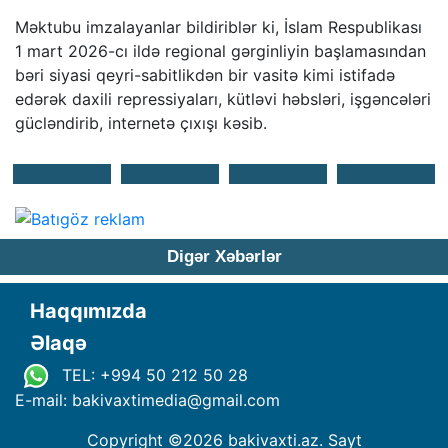
Məktubu imzalayanlar bildiriblər ki, İslam Respublikası
1 mart 2026-cı ildə regional gərginliyin başlamasından
bəri siyasi qeyri-sabitlikdən bir vasitə kimi istifadə
edərək daxili repressiyaları, kütləvi həbsləri, işgəncələri
gücləndirib, internetə çıxışı kəsib.
Digər Xəbərlər
Haqqımızda
Əlaqə
TEL: +994 50 212 50 28
E-mail: bakivaxtimedia
@
gmail.com
Copyright ©
2026 bakivaxti.az. Sayt