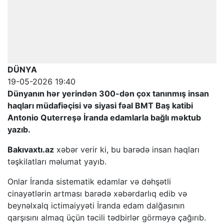
DÜNYA
19-05-2026 19:40
Dünyanın hər yerindən 300-dən çox tanınmış insan
haqları müdafiəçisi və siyasi fəal BMT Baş katibi
Antonio Quterreşə İranda edamlarla bağlı məktub
yazıb.
Bakıvaxtı.az
xəbər verir ki, bu barədə insan haqları
təşkilatları məlumat yayıb.
Onlar İranda sistematik edamlar və dəhşətli
cinayətlərin artması barədə xəbərdarlıq edib və
beynəlxalq ictimaiyyəti İranda edam dalğasının
qarşısını almaq üçün təcili tədbirlər görməyə çağırıb.