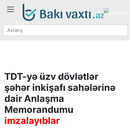
TDT-yə üzv dövlətlər
şəhər inkişafı sahələrinə
dair Anlaşma
Memorandumu
imzalayıblar