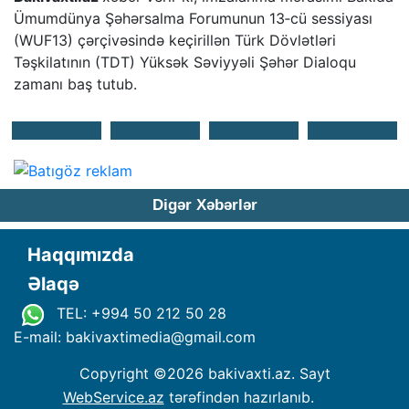
Ümumdünya Şəhərsalma Forumunun 13‑cü sessiyası
(WUF13) çərçivəsində keçirillən Türk Dövlətləri
Təşkilatının (TDT) Yüksək Səviyyəli Şəhər Dialoqu
zamanı baş tutub.
Digər Xəbərlər
Haqqımızda
Əlaqə
TEL: +994 50 212 50 28
E-mail: bakivaxtimedia
@
gmail.com
Copyright ©
2026 bakivaxti.az. Sayt
WebService.az
tərəfindən hazırlanıb.