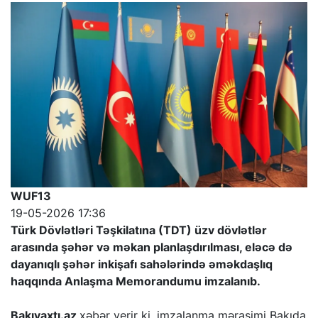
WUF13
19-05-2026 17:36
Türk Dövlətləri Təşkilatına (TDT) üzv dövlətlər
arasında şəhər və məkan planlaşdırılması, eləcə də
dayanıqlı şəhər inkişafı sahələrində əməkdaşlıq
haqqında Anlaşma Memorandumu imzalanıb.
Bakıvaxtı.az
xəbər verir ki, imzalanma mərasimi Bakıda