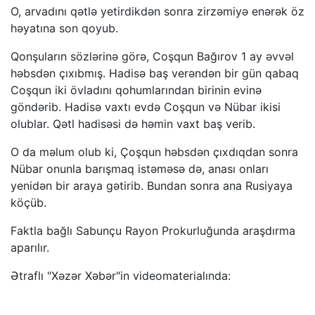
O, arvadını qətlə yetirdikdən sonra zirzəmiyə enərək öz
həyatına son qoyub.
Qonşuların sözlərinə görə, Coşqun Bağırov 1 ay əvvəl
həbsdən çıxıbmış. Hadisə baş verəndən bir gün qabaq
Coşqun iki övladını qohumlarından birinin evinə
göndərib. Hadisə vaxtı evdə Coşqun və Nübar ikisi
olublar. Qətl hadisəsi də həmin vaxt baş verib.
O da məlum olub ki, Çoşqun həbsdən çıxdıqdan sonra
Nübar onunla barışmaq istəməsə də, anası onları
yenidən bir araya gətirib. Bundan sonra ana Rusiyaya
köçüb.
Faktla bağlı Sabunçu Rayon Prokurluğunda araşdırma
aparılır.
Ətraflı "Xəzər Xəbər"in videomaterialında: