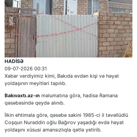
HADİSƏ
09-07-2026 00:31
Xəbər verdiyimiz kimi, Bakıda evdən kişi və həyat
yoldaşının meyitləri tapılıb.
Bakıvaxtı.az-ın
məlumatına görə, hadisə Ramana
qəsəbəsində qeydə alınıb.
İlkin ehtimala görə, qəsəbə sakini 1985-ci il təvəllüdlü
Coşqun Nurəddin oğlu Bağırov yaşadığı evdə həyat
yoldaşını xüsusi amansızlıqla qətlə yetirib.