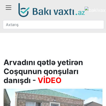
Arvadını qətlə yetirən
Coşqunun qonşuları
danışdı -
VİDEO